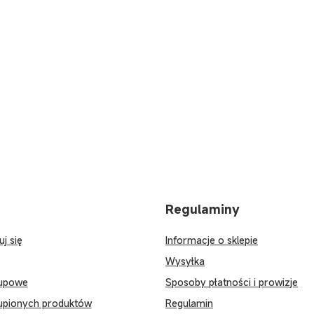
Regulaminy
uj się
Informacje o sklepie
Wysyłka
kupowe
Sposoby płatności i prowizje
kupionych produktów
Regulamin