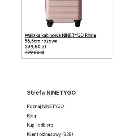
Walizka kabinowa NINETYGO Rhine
56,5cm różowa
239,50 zł
479,00 zł
Strefa NINETYGO
Poznaj NINETYGO
Blog
Kup i odbierz
Klient biznesowy (B2B)