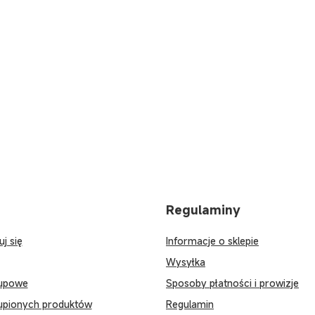
Regulaminy
uj się
Informacje o sklepie
Wysyłka
kupowe
Sposoby płatności i prowizje
kupionych produktów
Regulamin