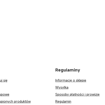
Regulaminy
uj się
Informacje o sklepie
Wysyłka
kupowe
Sposoby płatności i prowizje
kupionych produktów
Regulamin