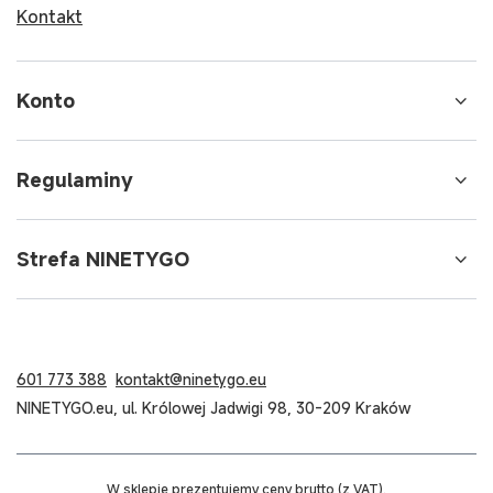
Kontakt
Konto
Regulaminy
Strefa NINETYGO
601 773 388
kontakt@ninetygo.eu
NINETYGO.eu
,
ul. Królowej Jadwigi 98
,
30-209
Kraków
W sklepie prezentujemy ceny brutto (z VAT).