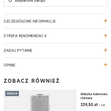
Bezpieczne zakupy
SZCZEGÓŁOWE INFORMACJE
STREFA REKOMENDACJI
ZADAJ PYTANIE
OPINIE
ZOBACZ RÓWNIEŻ
Walizka kabinowa 
OKAZJA
OKAZJA
różowa
239,50 zł
/
szt.