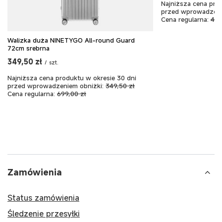
Najniższa cena pro
przed wprowadzeni
Cena regularna:
479
Walizka duża NINETYGO All-round Guard
72cm srebrna
349,50 zł
/
szt.
Najniższa cena produktu w okresie 30 dni
przed wprowadzeniem obniżki:
349,50 zł
Cena regularna:
699,00 zł
Zamówienia
Status zamówienia
Śledzenie przesyłki