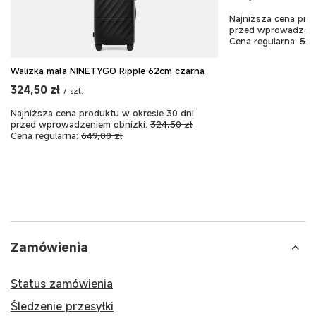
Najniższa cena pro
przed wprowadzeni
Cena regularna:
599
Walizka mała NINETYGO Ripple 62cm czarna
324,50 zł
/
szt.
Najniższa cena produktu w okresie 30 dni
przed wprowadzeniem obniżki:
324,50 zł
Cena regularna:
649,00 zł
Zamówienia
Status zamówienia
Śledzenie przesyłki