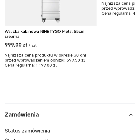
Najniższa cena pro
przed wprowadzeni
Cena regularna:
449
Walizka kabinowa NINETYGO Metal 55cm
srebrna
999,00 zł
/
szt.
Najniższa cena produktu w okresie 30 dni
przed wprowadzeniem obniżki:
599,50 zł
Cena regularna:
1 199,00 zł
Zamówienia
Status zamówienia